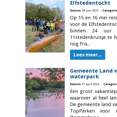
Elfstedentocht
Datum:
28 juni 2026 -
Categorie
Op 15 en 16 mei rei
voor de Elfstedentoc
binnen 24 uur 
11stedenkruisje te h
nog fris...
Lees meer...
Gemeente Land va
waterpark
Datum:
07 april 2026 -
Categori
Een groot vakantiep
waarover al heel la
De gemeente land va
TopParken voor d