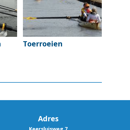
n
Toerroeien
Adres
Keersluisweg 7