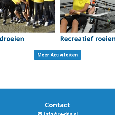
droeien
Recreatief roeie
Meer Activiteiten
Contact
ofni
@rv-ddp.nl