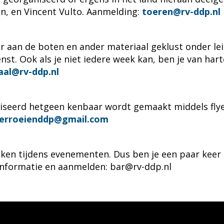
n, en Vincent Vulto. Aanmelding:
nereot
@rv-ddp.nl
aan de boten en ander materiaal geklust onder lei
enst. Ook als je niet iedere week kan, ben je van har
tam
@rv-ddp.nl
seerd hetgeen kenbaar wordt gemaakt middels flyers,
eieorrekkel
@gmail.com
en tijdens evenementen. Dus ben je een paar keer p
n.Informatie en aanmelden:
rab
@rv-ddp.nl