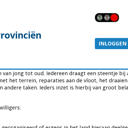
Provinciën
INLOGGEN
n van jong tot oud. Iedereen draagt een steentje bi
t het terrein, reparaties aan de vloot, het draaien
 andere taken. Ieders inzet is hierbij van groot bel
illigers:
 georganiseerd of ergens in het land hieraan deelge