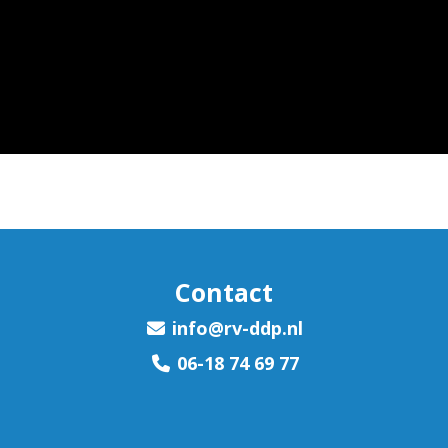
Contact
ofni
@rv-ddp.nl
06-18 74 69 77