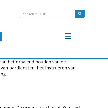
j aan het draaiend houden van de
 van bardiensten, het instrueren van
ang.
nomen. De organisatie ligt bij Ysbrand